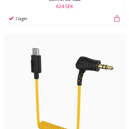
624 SEK
I lager