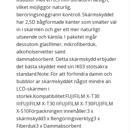
vilket möjliggör naturlig,
beröringsnoggrann kontroll. Skärmskyddet
har 2,5D bågformade kanter som smälter väl
in i skärmen och ger ett mer naturligt
utseende och känsla. I paketet ingår
dessutom glasfilmer, mikrofiberduk,
alkoholservetter samt
dammabsorbent. Detta skärmskydd erbjuder
det bästa skyddet med sin IK03 stötsäkra
standard.Note: För att förhindra damm och
bubblor är skärmskyddet något mindre än
LCD-skärmen i
storlek.Kompatibilitet:FUJIFILM X-T30
IIIFUJIFILM X-T30 IIFUJIFILM X-T30FUJIFILM
X-S10Förpackningen innehåller:3 x
skärmskydd3 x Rengöringsverktyg3 x
Fiberduk3 x Dammabsorbent