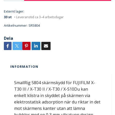
Externt lager:
33 st
• Leveranstid ca 3–4 arbetsdagar
Artikelnummer:
SR5804
Dela
INFORMATION
SmallRig 5804 skärmskydd för FUJIFILM X-
T30 III / X-T30 II / X-T30 / X-S10Du kan
enkelt klistra in skyddet på skärmen via
elektrostatisk adsorption när du riktar in det
mot skärmens kanter utan att lämna
bubblor med en 0,3 mm ultratunn design,