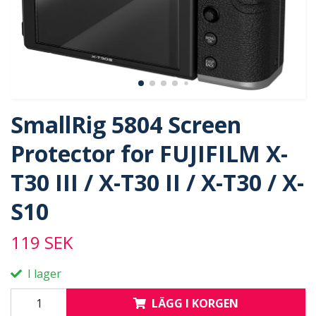
SmallRig 5804 Screen
Protector for FUJIFILM X-
T30 III / X-T30 II / X-T30 / X-
S10
119 SEK
I lager
LÄGG I KORGEN