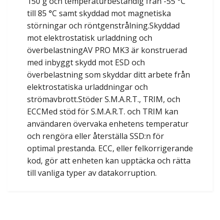
150 g och temperaturbeständig från -55 °C
till 85 °C samt skyddad mot magnetiska
störningar och röntgenstrålning.Skyddad
mot elektrostatisk urladdning och
överbelastningAV PRO MK3 är konstruerad
med inbyggt skydd mot ESD och
överbelastning som skyddar ditt arbete från
elektrostatiska urladdningar och
strömavbrott.Stöder S.M.A.R.T., TRIM, och
ECCMed stöd för S.M.A.R.T. och TRIM kan
användaren övervaka enhetens temperatur
och rengöra eller återställa SSD:n för
optimal prestanda. ECC, eller felkorrigerande
kod, gör att enheten kan upptäcka och rätta
till vanliga typer av datakorruption.