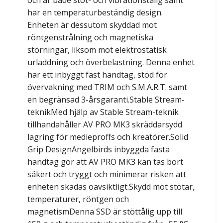
och är både stöt- och vibrationstålig samt
har en temperaturbeständig design.
Enheten är dessutom skyddad mot
röntgenstrålning och magnetiska
störningar, liksom mot elektrostatisk
urladdning och överbelastning. Denna enhet
har ett inbyggt fast handtag, stöd för
övervakning med TRIM och S.M.A.R.T. samt
en begränsad 3-årsgaranti.Stable Stream-
teknikMed hjälp av Stable Stream-teknik
tillhandahåller AV PRO MK3 skräddarsydd
lagring för medieproffs och kreatörer.Solid
Grip DesignAngelbirds inbyggda fasta
handtag gör att AV PRO MK3 kan tas bort
säkert och tryggt och minimerar risken att
enheten skadas oavsiktligt.Skydd mot stötar,
temperaturer, röntgen och
magnetismDenna SSD är stöttålig upp till