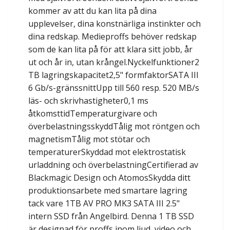
kommer av att du kan lita på dina
upplevelser, dina konstnärliga instinkter och
dina redskap. Medieproffs behöver redskap
som de kan lita på för att klara sitt jobb, år
ut och år in, utan krångel.Nyckelfunktioner2
TB lagringskapacitet2,5" formfaktorSATA III
6 Gb/s-gränssnittUpp till 560 resp. 520 MB/s
läs- och skrivhastigheter0,1 ms
åtkomsttidTemperaturgivare och
överbelastningsskyddTålig mot röntgen och
magnetismTålig mot stötar och
temperaturerSkyddad mot elektrostatisk
urladdning och överbelastningCertifierad av
Blackmagic Design och AtomosSkydda ditt
produktionsarbete med smartare lagring
tack vare 1TB AV PRO MK3 SATA III 2.5"
intern SSD från Angelbird. Denna 1 TB SSD
är designad för proffs inom ljud, video och