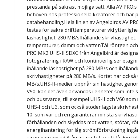
prestanda på säkrast möjliga sätt. Alla AV PRO:s
behoven hos professionella kreatörer och har pr
databehandling.Hela linjen av Angelbirds AV PR
testas för säkra drifttemperaturer vid ytterlighe
läshastighet: 280 MB/sIhållande skrivhastighet:
temperaturer, damm och vattenTål röntgen och
PRO MK2 UHS-II SDXC från Angelbird är designat 
fotografering i RAW och kontinuerlig serietagn
ihållande läshastighet på 280 MB/s och ihålland
skrivhastigheter på 280 MB/s. Kortet har också 
MB/s.UHS-II-medier uppnår sin hastighet genom 
V90, kan det även användas i enheter som inte 
och bussvärde, till exempel UHS-II och V60 som 
UHS-I och U3, som också stöder lägsta skrivhas
10, som var och en garanterar minsta skrivhas
förhållanden och skyddas mot vatten, stötar, rö
energihantering för låg strömförbrukning ingår 
av en begränsad 3-års garanti. För att få den f