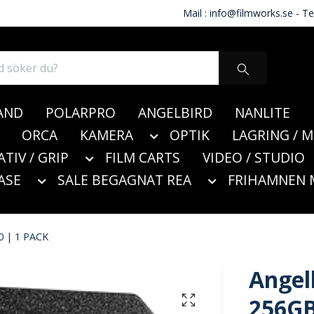
Mail :
info@filmworks.se
- Te
AND
POLARPRO
ANGELBIRD
NANLITE
ORCA
KAMERA
OPTIK
LAGRING / 
ATIV / GRIP
FILM CARTS
VIDEO / STUDIO
ASE
SALE BEGAGNAT REA
FRIHAMNEN 
0 | 1 PACK
Angel
256GB