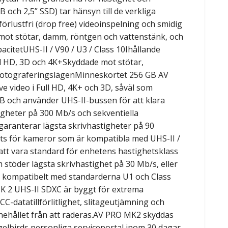
 och 2,5” SSD) tar hänsyn till de verkliga
rlustfri (drop free) videoinspelning och smidig
mot stötar, damm, röntgen och vattenstänk, och
acitetUHS-II / V90 / U3 / Class 10Ihållande
ll HD, 3D och 4K+Skyddade mot stötar,
fotograferingslägenMinneskortet 256 GB AV
e video i Full HD, 4K+ och 3D, såväl som
GB och använder UHS-II-bussen för att klara
igheter på 300 Mb/s och sekventiella
garanterar lägsta skrivhastigheter på 90
ats för kameror som är kompatibla med UHS-II /
att vara standard för enhetens hastighetsklass
 stöder lägsta skrivhastighet på 30 Mb/s, eller
rt kompatibelt med standarderna U1 och Class
K 2 UHS-II SDXC är byggt för extrema
-datatillförlitlighet, slitageutjämning och
nnehållet från att raderas.AV PRO MK2 skyddas
gelbirds personliga serviceportal inom 30 dagar