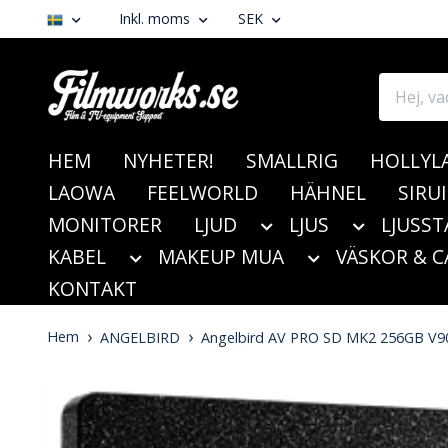
Inkl. moms
SEK
HEM
NYHETER!
SMALLRIG
HOLLYL
LAOWA
FEELWORLD
HÄHNEL
SIRUI
MONITORER
LJUD
LJUS
LJUSST
KABEL
MAKEUP MUA
VÄSKOR & C
KONTAKT
Hem
ANGELBIRD
Angelbird AV PRO SD MK2 256GB V9