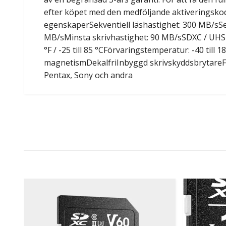
efter köpet med den medföljande aktiveringskod
egenskaperSekventiell läshastighet: 300 MB/sSek
MB/sMinsta skrivhastighet: 90 MB/sSDXC / UHS-II 
°F / -25 till 85 °CFörvaringstemperatur: -40 till
magnetismDekalfriInbyggd skrivskyddsbrytareFun
Pentax, Sony och andra