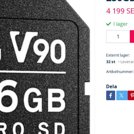
4 199 S
I lager
Externt lager:
32 st
• Levera
Artikelnummer:
Dela