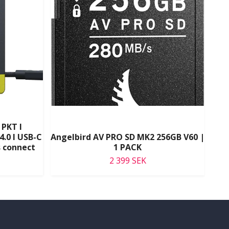
 PKT I
Ang
4.0 I USB-C
Angelbird AV PRO SD MK2 256GB V60 |
C30
s connect
1 PACK
2 399 SEK