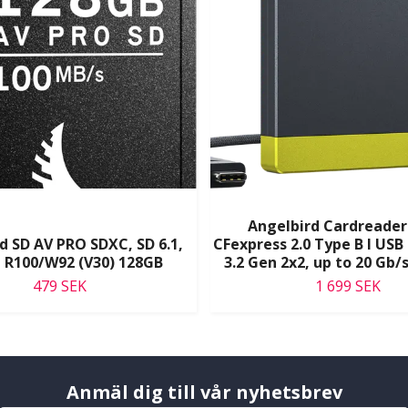
Angelbird Cardreader
d SD AV PRO SDXC, SD 6.1,
CFexpress 2.0 Type B I USB 
, R100/W92 (V30) 128GB
3.2 Gen 2x2, up to 20 Gb/
479 SEK
1 699 SEK
Anmäl dig till vår nyhetsbrev