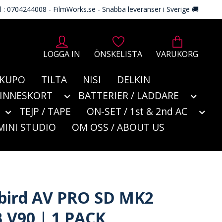
l : 0704244008 - FilmWorks.se - Snabba leveranser i Sverige 🚚
LOGGA IN
ÖNSKELISTA
VARUKORG
KUPO
TILTA
NISI
DELKIN
MINNESKORT
BATTERIER / LADDARE
TEJP / TAPE
ON-SET / 1st & 2nd AC
MINI STUDIO
OM OSS / ABOUT US
bird AV PRO SD MK2
 V90 | 1 PACK