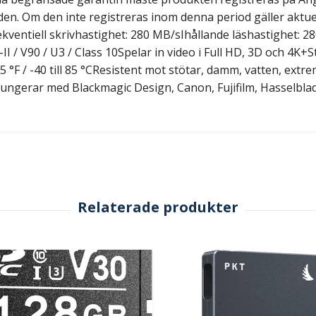
en. Om den inte registreras inom denna period gäller aktuel
ventiell skrivhastighet: 280 MB/sIhållande läshastighet: 28
/ V90 / U3 / Class 10Spelar in video i Full HD, 3D och 4K+St
 185 °F / -40 till 85 °CResistent mot stötar, damm, vatten, e
gerar med Blackmagic Design, Canon, Fujifilm, Hasselblad,