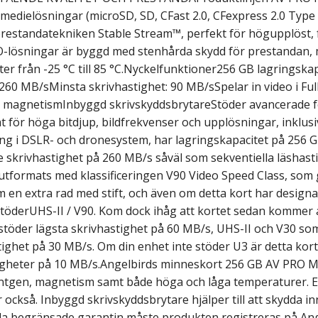
 medielösningar (microSD, SD, CFast 2.0, CFexpress 2.0 Type B
estandatekniken Stable Stream™, perfekt för högupplöst, fö
O-lösningar är byggd med stenhårda skydd för prestandan, 
ter från -25 °C till 85 °C.Nyckelfunktioner256 GB lagringskap
 260 MB/sMinsta skrivhastighet: 90 MB/sSpelar in video i Fu
 magnetismInbyggd skrivskyddsbrytareStöder avancerade 
för höga bitdjup, bildfrekvenser och upplösningar, inklusiv
ing i DSLR- och dronesystem, har lagringskapacitet på 256 
e skrivhastighet på 260 MB/s såväl som sekventiella läshast
utformats med klassificeringen V90 Video Speed Class, som 
en extra rad med stift, och även om detta kort har design
stöderUHS-II / V90. Kom dock ihåg att kortet sedan kommer 
stöder lägsta skrivhastighet på 60 MB/s, UHS-II och V30 som
tighet på 30 MB/s. Om din enhet inte stöder U3 är detta ko
tigheter på 10 MB/s.Angelbirds minneskort 256 GB AV PRO M
ntgen, magnetism samt både höga och låga temperaturer. ECC
också. Inbyggd skrivskyddsbrytare hjälper till att skydda i
ulla begränsade garantin måste produkten registreras på An