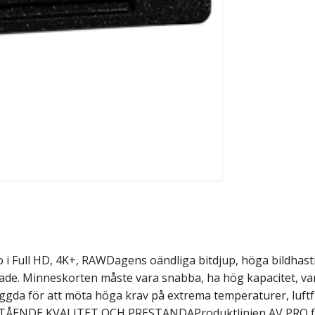
 i Full HD, 4K+, RAWDagens oändliga bitdjup, höga bildhas
ade. Minneskorten måste vara snabba, ha hög kapacitet, vara
yggda för att möta höga krav på extrema temperaturer, luftfuk
ENDE KVALITET OCH PRESTANDAProduktlinjen AV PRO flytt