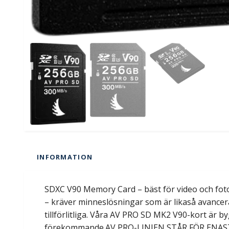
INFORMATION
SDXC V90 Memory Card – bäst för video och foto
– kräver minneslösningar som är likaså avancer
tillförlitliga. Våra AV PRO SD MK2 V90-kort är b
förekommande.AV PRO-LINJEN STÅR FÖR ENASTÅ