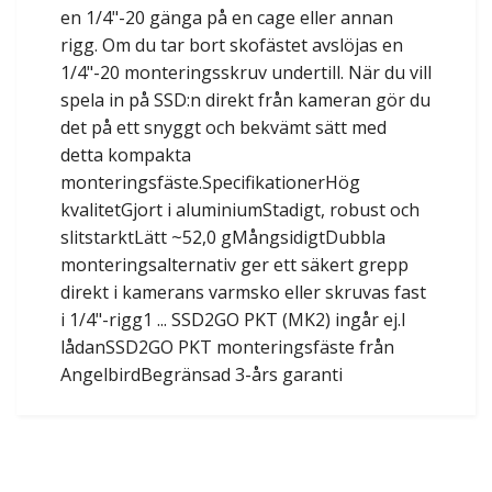
en 1/4"-20 gänga på en cage eller annan
rigg. Om du tar bort skofästet avslöjas en
1/4"-20 monteringsskruv undertill. När du vill
spela in på SSD:n direkt från kameran gör du
det på ett snyggt och bekvämt sätt med
detta kompakta
monteringsfäste.SpecifikationerHög
kvalitetGjort i aluminiumStadigt, robust och
slitstarktLätt ~52,0 gMångsidigtDubbla
monteringsalternativ ger ett säkert grepp
direkt i kamerans varmsko eller skruvas fast
i 1/4"-rigg1 ... SSD2GO PKT (MK2) ingår ej.I
lådanSSD2GO PKT monteringsfäste från
AngelbirdBegränsad 3-års garanti