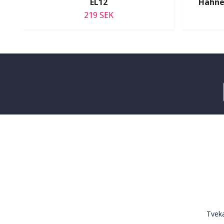
EL12
Hähne
219 SEK
Tveka