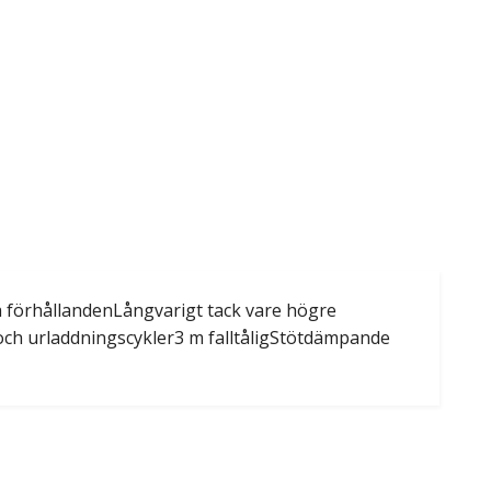
förhållandenLångvarigt tack vare högre
 och urladdningscykler3 m falltåligStötdämpande