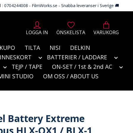
l : 0704244008 - FilmWorks.se - Snabba leveranser i Sverige 🚚
LOGGA IN
ÖNSKELISTA
VARUKORG
KUPO
TILTA
NISI
DELKIN
MINNESKORT
BATTERIER / LADDARE
TEJP / TAPE
ON-SET / 1st & 2nd AC
MINI STUDIO
OM OSS / ABOUT US
l Battery Extreme
us HLX-OX1 / BLX-1