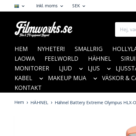
Inkl. moms
SEK
HEM
NYHETER!
SMALLRIG
HOLLYL
LAOWA
FEELWORLD
HÄHNEL
SIRUI
MONITORER
LJUD
LJUS
LJUSST
KABEL
MAKEUP MUA
VÄSKOR & C
KONTAKT
Hem
HÄHNEL
Hähnel Battery Extreme Olympus HLX-O