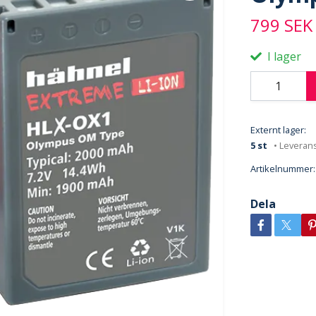
799 SEK
I lager
Externt lager:
5 st
• Leverans
Artikelnummer:
Dela