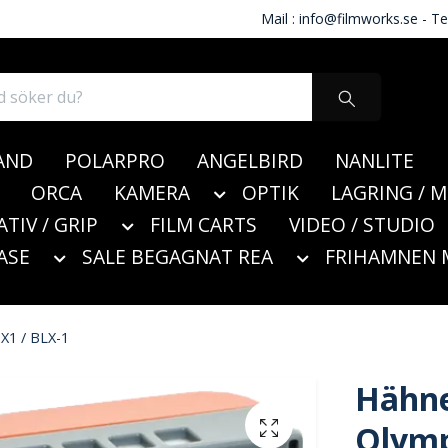
Mail :
info@filmworks.se
- Te
AND
POLARPRO
ANGELBIRD
NANLITE
ORCA
KAMERA
OPTIK
LAGRING / 
ATIV / GRIP
FILM CARTS
VIDEO / STUDIO
ASE
SALE BEGAGNAT REA
FRIHAMNEN 
X1 / BLX-1
Hähne
Olymp