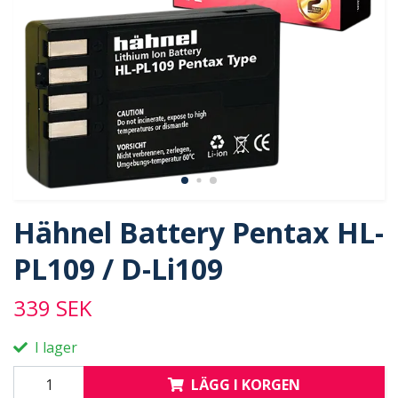
Hähnel Battery Pentax HL-
PL109 / D-Li109
339 SEK
I lager
LÄGG I KORGEN