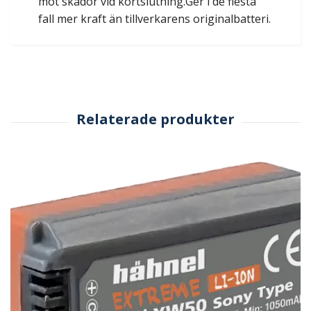
mot skador vid kortslutning.Ger i de flesta
fall mer kraft än tillverkarens originalbatteri.