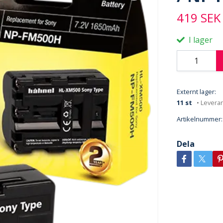
419 SEK
I lager
Externt lager:
11 st
• Levera
Artikelnummer:
Dela