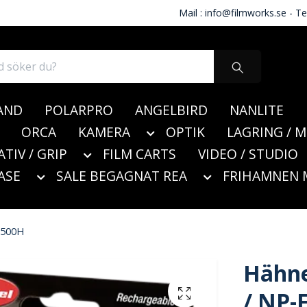
Mail :
info@filmworks.se
- Te
AND
POLARPRO
ANGELBIRD
NANLITE
ORCA
KAMERA
OPTIK
LAGRING / 
ATIV / GRIP
FILM CARTS
VIDEO / STUDIO
ASE
SALE BEGAGNAT REA
FRIHAMNEN 
M500H
Hähne
/ NP