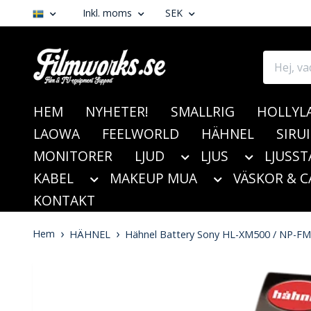
Inkl. moms
SEK
HEM
NYHETER!
SMALLRIG
HOLLYL
LAOWA
FEELWORLD
HÄHNEL
SIRUI
MONITORER
LJUD
LJUS
LJUSST
KABEL
MAKEUP MUA
VÄSKOR & C
KONTAKT
Hem
HÄHNEL
Hähnel Battery Sony HL-XM500 / NP-F