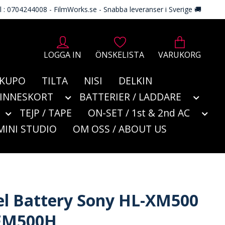
l : 0704244008 - FilmWorks.se - Snabba leveranser i Sverige 🚚
LOGGA IN
ÖNSKELISTA
VARUKORG
KUPO
TILTA
NISI
DELKIN
MINNESKORT
BATTERIER / LADDARE
TEJP / TAPE
ON-SET / 1st & 2nd AC
MINI STUDIO
OM OSS / ABOUT US
l Battery Sony HL-XM500
-FM500H