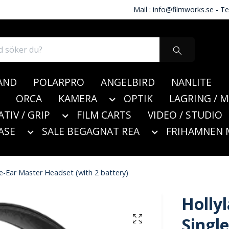
Mail :
info@filmworks.se
- Te
AND
POLARPRO
ANGELBIRD
NANLITE
ORCA
KAMERA
OPTIK
LAGRING / 
ATIV / GRIP
FILM CARTS
VIDEO / STUDIO
ASE
SALE BEGAGNAT REA
FRIHAMNEN 
le-Ear Master Headset (with 2 battery)
Holly
Singl