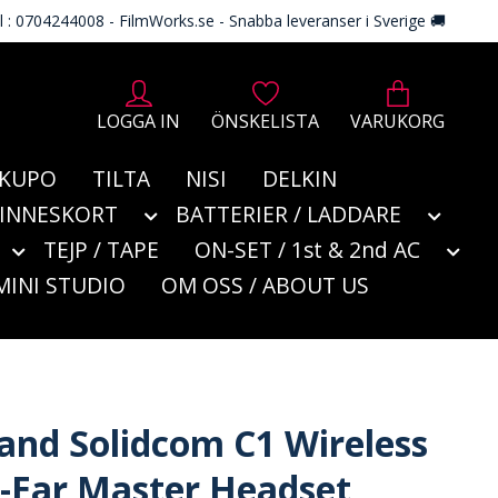
l : 0704244008 - FilmWorks.se - Snabba leveranser i Sverige 🚚
LOGGA IN
ÖNSKELISTA
VARUKORG
KUPO
TILTA
NISI
DELKIN
MINNESKORT
BATTERIER / LADDARE
TEJP / TAPE
ON-SET / 1st & 2nd AC
MINI STUDIO
OM OSS / ABOUT US
land Solidcom C1 Wireless
e-Ear Master Headset