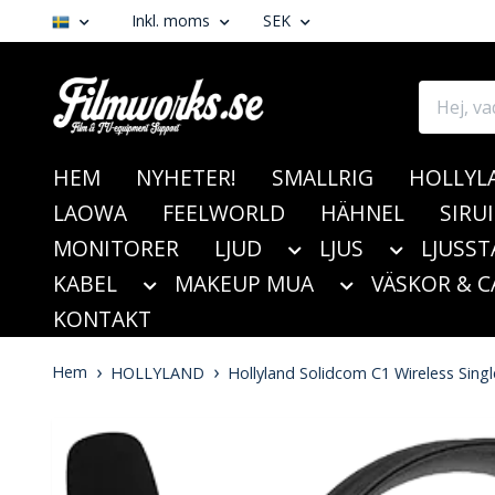
Inkl. moms
SEK
HEM
NYHETER!
SMALLRIG
HOLLYL
LAOWA
FEELWORLD
HÄHNEL
SIRUI
MONITORER
LJUD
LJUS
LJUSST
KABEL
MAKEUP MUA
VÄSKOR & C
KONTAKT
Hem
HOLLYLAND
Hollyland Solidcom C1 Wireless Sing