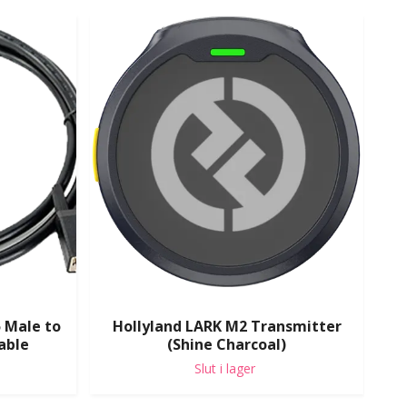
 Male to
Hollyland LARK M2 Transmitter
Hol
able
(Shine Charcoal)
Slut i lager