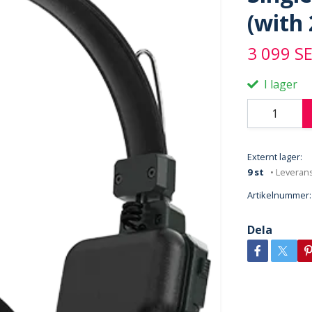
(with 
3 099 S
I lager
Externt lager:
9 st
• Leverans
Artikelnummer:
Dela