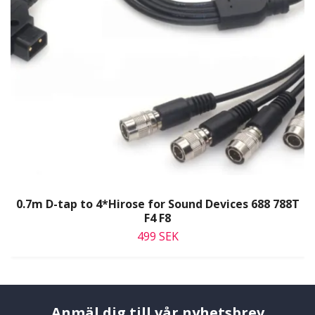
0.7m D-tap to 4*Hirose for Sound Devices 688 788T
F4 F8
499 SEK
Anmäl dig till vår nyhetsbrev