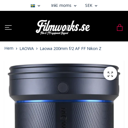
Inkl. moms
SEK
Hem
LAOWA
Laowa 200mm f/2 AF FF Nikon Z