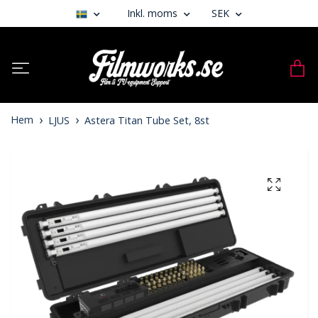
Inkl. moms
SEK
Hem
LJUS
Astera Titan Tube Set, 8st