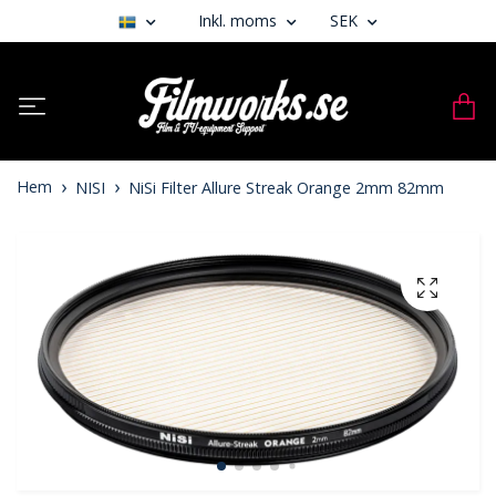
Inkl. moms
SEK
Hem
NISI
NiSi Filter Allure Streak Orange 2mm 82mm