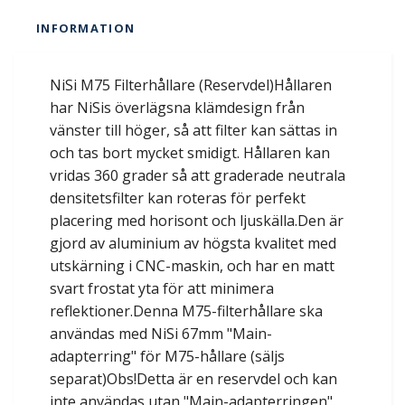
INFORMATION
NiSi M75 Filterhållare (Reservdel)Hållaren
har NiSis överlägsna klämdesign från
vänster till höger, så att filter kan sättas in
och tas bort mycket smidigt. Hållaren kan
vridas 360 grader så att graderade neutrala
densitetsfilter kan roteras för perfekt
placering med horisont och ljuskälla.Den är
gjord av aluminium av högsta kvalitet med
utskärning i CNC-maskin, och har en matt
svart frostat yta för att minimera
reflektioner.Denna M75-filterhållare ska
användas med NiSi 67mm "Main-
adapterring" för M75-hållare (säljs
separat)Obs!Detta är en reservdel och kan
inte användas utan "Main-adapterringen".