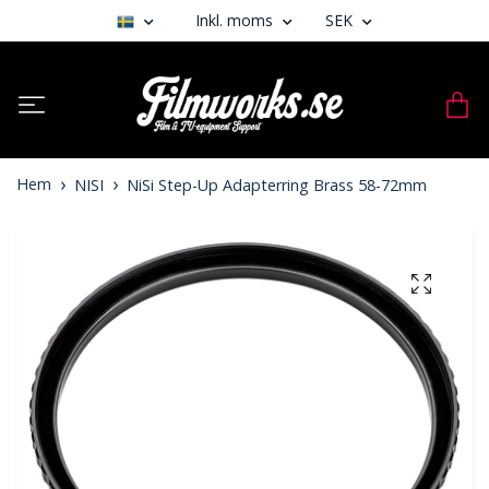
Inkl. moms
SEK
Hem
NISI
NiSi Step-Up Adapterring Brass 58-72mm