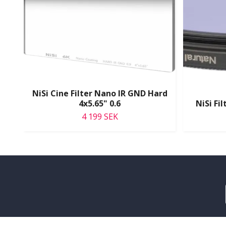
NiSi Cine Filter Nano IR GND Hard
4x5.65" 0.6
NiSi Fi
4 199 SEK