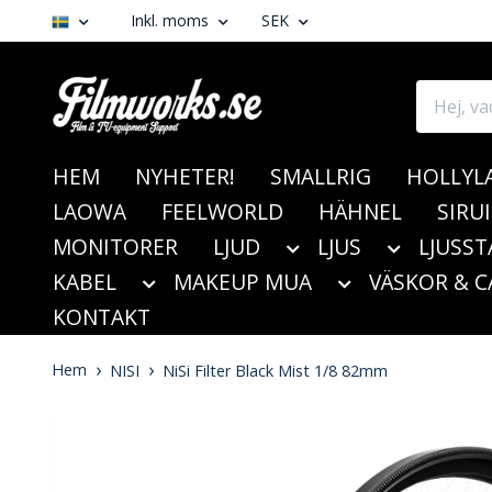
Inkl. moms
SEK
HEM
NYHETER!
SMALLRIG
HOLLYL
LAOWA
FEELWORLD
HÄHNEL
SIRUI
MONITORER
LJUD
LJUS
LJUSST
KABEL
MAKEUP MUA
VÄSKOR & C
KONTAKT
Hem
NISI
NiSi Filter Black Mist 1/8 82mm