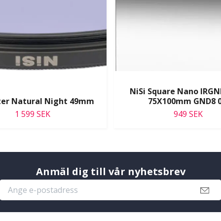
NiSi Square Nano IRGN
lter Natural Night 49mm
75X100mm GND8 0
1 599 SEK
949 SEK
Anmäl dig till vår nyhetsbrev