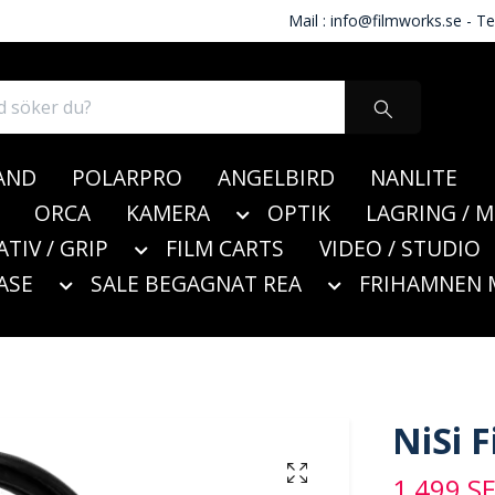
Mail :
info@filmworks.se
- Te
AND
POLARPRO
ANGELBIRD
NANLITE
ORCA
KAMERA
OPTIK
LAGRING / 
ATIV / GRIP
FILM CARTS
VIDEO / STUDIO
ASE
SALE BEGAGNAT REA
FRIHAMNEN 
NiSi 
1 499 S