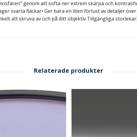
mosfären" genom att softa ner extrem skärpa och kontrastVik
 lager svarta fläckar• Ger bara en liten förlust av detaljer öve
kelt att skruva av och på ditt objektiv.Tillgängliga storlekar: 