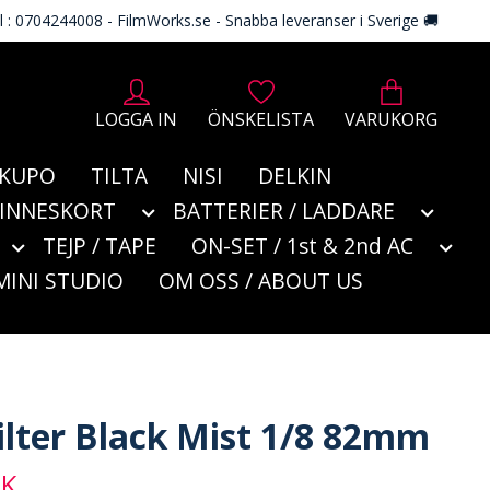
l : 0704244008 - FilmWorks.se - Snabba leveranser i Sverige 🚚
LOGGA IN
ÖNSKELISTA
VARUKORG
KUPO
TILTA
NISI
DELKIN
MINNESKORT
BATTERIER / LADDARE
TEJP / TAPE
ON-SET / 1st & 2nd AC
MINI STUDIO
OM OSS / ABOUT US
Filter Black Mist 1/8 82mm
EK