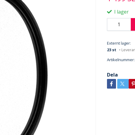
I lager
Externt lager:
23 st
• Levera
Artikelnummer:
Dela