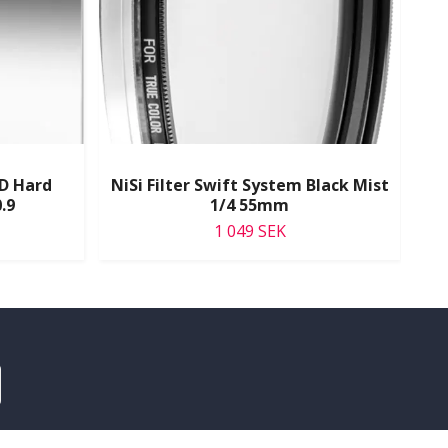
D Hard
NiSi Filter Swift System Black Mist
N
.9
1/4 55mm
1 049 SEK