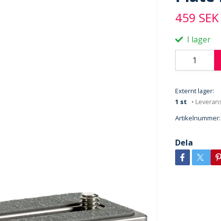
459 SEK
I lager
Externt lager:
1 st
• Leverans
Artikelnummer:
Dela