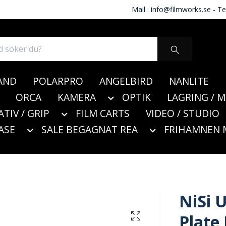
Mail :
info@filmworks.se
- Te
AND
POLARPRO
ANGELBIRD
NANLITE
ORCA
KAMERA
OPTIK
LAGRING / 
ATIV / GRIP
FILM CARTS
VIDEO / STUDIO
ASE
SALE BEGAGNAT REA
FRIHAMNEN 
NiSi U
Plate