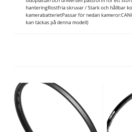
sidoplattan och universell passform för ett st
hanteringRostfria skruvar / Stark och hållbar k
kamerabatterietPassar för nedan kameror:CANO
kan täckas på denna modell)