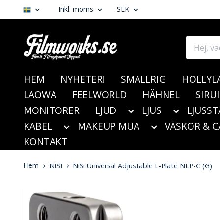
Inkl. moms
SEK
HEM
NYHETER!
SMALLRIG
HOLLYL
LAOWA
FEELWORLD
HÄHNEL
SIRUI
MONITORER
LJUD
LJUS
LJUSST
KABEL
MAKEUP MUA
VÄSKOR & C
KONTAKT
Hem
NISI
NiSi Universal Adjustable L-Plate NLP-C (G)