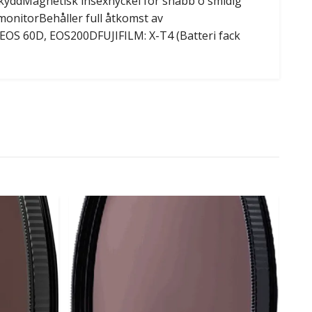
skyddMagnetisk insexnyckel för snabb o smidig
monitorBehåller full åtkomst av
OS 60D, EOS200DFUJIFILM: X-T4 (Batteri fack