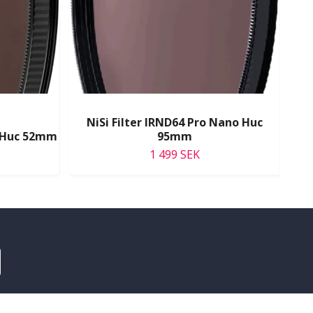
NiSi Filter IRND64 Pro Nano Huc
o Huc 52mm
95mm
Ni
1 499 SEK