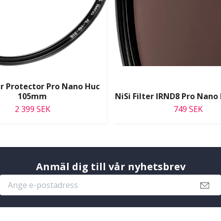
ter Protector Pro Nano Huc
105mm
NiSi Filter IRND8 Pro Nan
2 399 SEK
749 SEK
Anmäl dig till vår nyhetsbrev