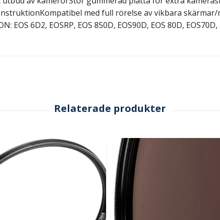
ort utbud av kamerorStor gummerad platta för extra kamera
onstruktionKompatibel med full rörelse av vikbara skärmar/
N: EOS 6D2, EOSRP, EOS 850D, EOS90D, EOS 80D, EOS70D, E