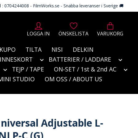
l : 0704244008 - FilmWorks.se - Snabba leveranser i Sverige 🚚
LOGGA IN
ÖNSKELISTA
VARUKORG
KUPO
TILTA
NISI
DELKIN
MINNESKORT
BATTERIER / LADDARE
TEJP / TAPE
ON-SET / 1st & 2nd AC
MINI STUDIO
OM OSS / ABOUT US
niversal Adjustable L-
 NLP-C (G)