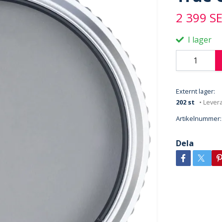
2 399 S
I lager
Externt lager:
202 st
• Lever
Artikelnummer:
Dela