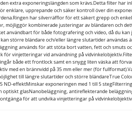
a den extra exponeringslängden som krävs.Detta filter har i
För enklare, upprepande och säker kontroll över din exponer
dena.Ringen har silverräfflor för ett säkert grepp och enke
or, möjliggör kombinerade justeringar av bländaren och detta
et användbart för både fotografering och video, då du kan
t kan större bländare och/eller längre slutartider användas 
gning används för att stöta bort vatten, fett och smuts och 
risk för vinjetteringar vid användning på vidvinkelobjektiv.Fil
t ingår både ett frontlock samt en snygg liten väska att förva
ektiv med en brännvidd på 35 mm eller mer (för fullformat).Va
jlighet till längre slutartider och större bländareTrue Colo
 1,5 ND-effektMinskar exponeringen med 1 till 5 stegFilter
ion optiskt glasNanobeläggning, antireflekterande beläggni
ontgänga för att undvika vinjetteringar på vidvinkelobjekti