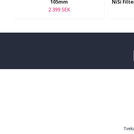
105mm
NiSi Fil
2 399 SEK
Tveka