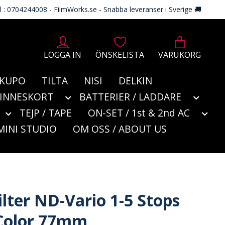
l : 0704244008 - FilmWorks.se - Snabba leveranser i Sverige 🚚
LOGGA IN
ÖNSKELISTA
VARUKORG
KUPO
TILTA
NISI
DELKIN
MINNESKORT
BATTERIER / LADDARE
TEJP / TAPE
ON-SET / 1st & 2nd AC
MINI STUDIO
OM OSS / ABOUT US
ilter ND-Vario 1-5 Stops
Color 77mm