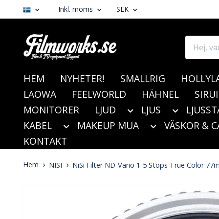
Inkl. moms
SEK
HEM
NYHETER!
SMALLRIG
HOLLYL
LAOWA
FEELWORLD
HÄHNEL
SIRUI
MONITORER
LJUD
LJUS
LJUSST
KABEL
MAKEUP MUA
VÄSKOR & C
KONTAKT
Hem
NISI
NiSi Filter ND-Vario 1-5 Stops True Color 7