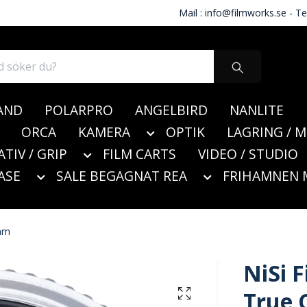
Mail :
info@filmworks.se
- Te
AND
POLARPRO
ANGELBIRD
NANLITE
ORCA
KAMERA
OPTIK
LAGRING / 
ATIV / GRIP
FILM CARTS
VIDEO / STUDIO
ASE
SALE BEGAGNAT REA
FRIHAMNEN 
7mm
NiSi F
True 