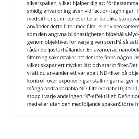
silverspaken, vilket hjälper dig att förbestämm
smidig användning även vid "action-tagningar".
med siffror som representerar de olika stoppvär
använder detta filter med film- eller videokamer
som den angivna bildhastigheten bibehålls.Myck
genom objektivet för varje given scen.På så sät
rådande ljusförhållanden.En avancerad nanobeläg
filterring säkerställer att det inte finns någon 
vilket skapar ett mycket lätt och starkt filter.De
vi att du använder ett variabelt ND-filter på obj
kontroll över exponeringsinställningarna, ger mö
många andra variabla ND-filterVariabel 0,3 till
stopp i varje ändeIngen "X"-effektHigh Definit
med eller utan den medföljande spakenStörre fr