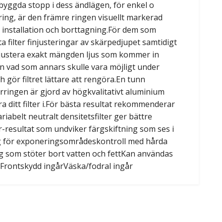
nbyggda stopp i dess ändlägen, för enkel o
ing, är den främre ringen visuellt markerad
l installation och borttagning.För dem som
 filter finjusteringar av skärpedjupet samtidigt
 justera exakt mängden ljus som kommer in
än vad som annars skulle vara möjligt under
gör filtret lättare att rengöra.En tunn
terringen är gjord av högkvalitativt aluminium
ra ditt filter i.För bästa resultat rekommenderar
riabelt neutralt densitetsfilter ger bättre
r-resultat som undviker färgskiftning som ses i
ring för exponeringsområdeskontroll med hårda
ng som stöter bort vatten och fettKan användas
vFrontskydd ingårVäska/fodral ingår