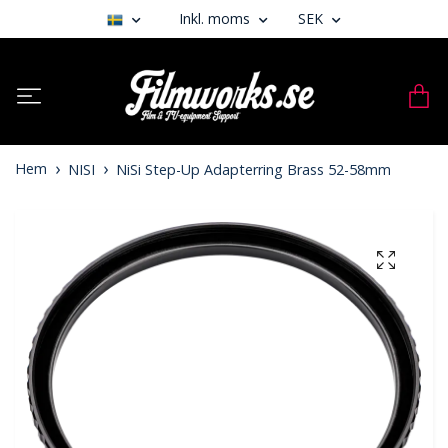
Inkl. moms
SEK
Hem
NISI
NiSi Step-Up Adapterring Brass 52-58mm