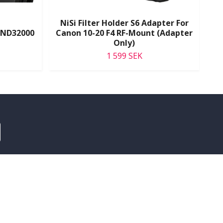
NiSi Filter Holder S6 Adapter For
6 ND32000
Canon 10-20 F4 RF-Mount (Adapter
Ni
Only)
1 599 SEK