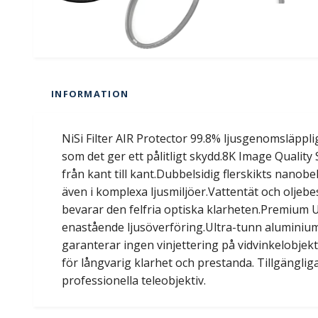
INFORMATION
NiSi Filter AIR Protector 99.8% ljusgenomsläppli
som det ger ett pålitligt skydd.8K Image Quality
från kant till kant.Dubbelsidig flerskikts nanobe
även i komplexa ljusmiljöer.Vattentät och oljebe
bevarar den felfria optiska klarheten.Premium U
enastående ljusöverföring.Ultra-tunn aluminiumr
garanterar ingen vinjettering på vidvinkelobjek
för långvarig klarhet och prestanda. Tillgänglig
professionella teleobjektiv.