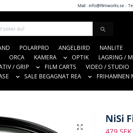
Mail :
info@filmworks.se
- Te
AND
POLARPRO
ANGELBIRD
NANLITE
ORCA
KAMERA
OPTIK
LAGRING / 
ATIV / GRIP
FILM CARTS
VIDEO / STUDIO
ASE
SALE BEGAGNAT REA
FRIHAMNEN 
NiSi 
479 SEK