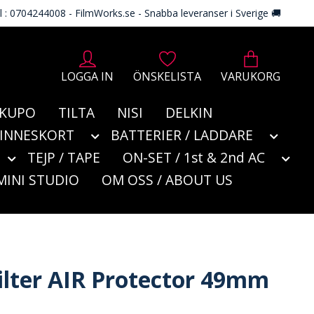
l : 0704244008 - FilmWorks.se - Snabba leveranser i Sverige 🚚
LOGGA IN
ÖNSKELISTA
VARUKORG
KUPO
TILTA
NISI
DELKIN
MINNESKORT
BATTERIER / LADDARE
TEJP / TAPE
ON-SET / 1st & 2nd AC
MINI STUDIO
OM OSS / ABOUT US
Filter AIR Protector 49mm