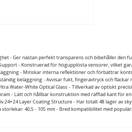
ghet - Ger nästan perfekt transparens och bibehåller den ful
 Support - Konstruerad för högupplösta sensorer, vilket gar
läggning - Minskar interna reflektioner och förbättrar kontra
ständig beläggning - Avvisar fukt, fingeravtryck och fläckar 
ltra Water-White Optical Glass - Tillverkad av optiskt preci
am - Lätt och hållbar konstruktion med räfflad kant för enke
tiv.24+24 Layer Coating Structure - Har totalt 48 lager av 
a storlekar: 40,5 - 105 mm - Bred kompatibilitet med populär