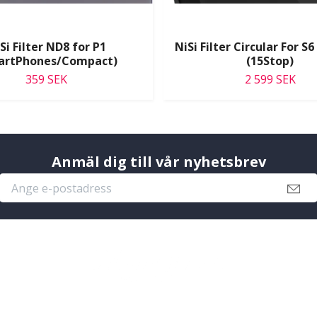
Si Filter ND8 for P1
NiSi Filter Circular For S
artPhones/Compact)
(15Stop)
359 SEK
2 599 SEK
Anmäl dig till vår nyhetsbrev