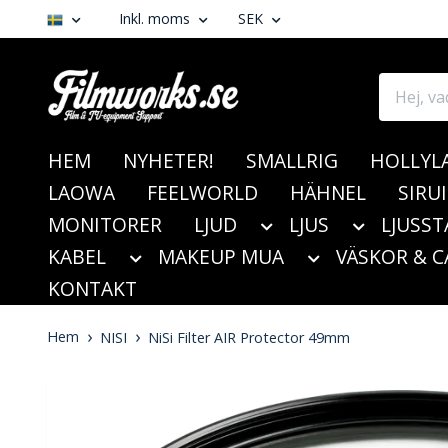
Inkl. moms
SEK
HEM
NYHETER!
SMALLRIG
HOLLYL
LAOWA
FEELWORLD
HÄHNEL
SIRUI
MONITORER
LJUD
LJUS
LJUSST
KABEL
MAKEUP MUA
VÄSKOR & C
KONTAKT
Hem
NISI
NiSi Filter AIR Protector 49mm