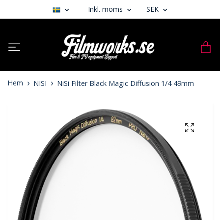
Inkl. moms
SEK
Hem
NISI
NiSi Filter Black Magic Diffusion 1/4 49mm