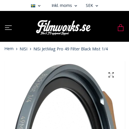
Inkl. moms
SEK
Hem
NISI
NiSi JetMag Pro 49 Filter Black Mist 1/4