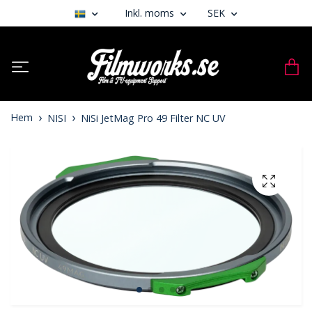
Inkl. moms
SEK
Hem
NISI
NiSi JetMag Pro 49 Filter NC UV