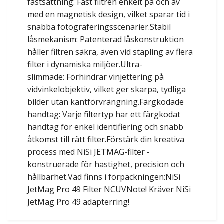
fastsättning: Fäst filtren enkelt på och av
med en magnetisk design, vilket sparar tid i
snabba fotograferingsscenarier.Stabil
låsmekanism: Patenterad låskonstruktion
håller filtren säkra, även vid stapling av flera
filter i dynamiska miljöer.Ultra-
slimmade: Förhindrar vinjettering på
vidvinkelobjektiv, vilket ger skarpa, tydliga
bilder utan kantförvrängning.Färgkodade
handtag: Varje filtertyp har ett färgkodat
handtag för enkel identifiering och snabb
åtkomst till rätt filter.Förstärk din kreativa
process med NiSi JETMAG-filter -
konstruerade för hastighet, precision och
hållbarhet.Vad finns i förpackningen:NiSi
JetMag Pro 49 Filter NCUVNote! Kräver NiSi
JetMag Pro 49 adapterring!