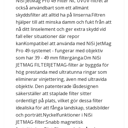
NiSi JetMag Pro 49 Filter NC UVUV-filtret är
också användbart som ett allmänt
skyddsfilter att alltid ha på linserna.Filtren
hjälper till att minska damm och fukt från att
nå ditt linselement och ger extra skydd vid
fall eller situationer där repor
kanKompatibel att använda med NiSi JetMag
Pro 49-systemet - fungerar med objektiv
som har 39 - 49 mm filtergänga.Om NiSi
JETMAG FILTERJETMAG-filter är byggda för
hög prestanda med ultratunna ringar som
eliminerar vinjettering, även med ultravida
objektiv. Den patenterade låsdesignen
säkerställer att staplade filter sitter
ordentligt på plats, vilket gör dessa filter
idealiska för att fånga landskap, stadsbilder
och porträtt.Nyckelfunktioner i NiSi
JETMAG-filter:Snabb magnetisk