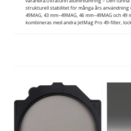
varandra.Ultratunn aluminiumring – Den tunna pro
strukturell stabilitet för många års användnin
49MAG, 43 mm–49MAG, 46 mm–49MAG och 49 mm–49
kombineras med andra JetMag Pro 49-filter, lock