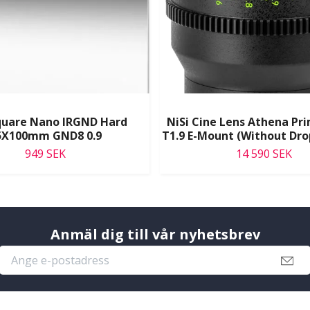
quare Nano IRGND Hard
NiSi Cine Lens Athena P
5X100mm GND8 0.9
T1.9 E-Mount (Without Drop
949 SEK
14 590 SEK
Anmäl dig till vår nyhetsbrev