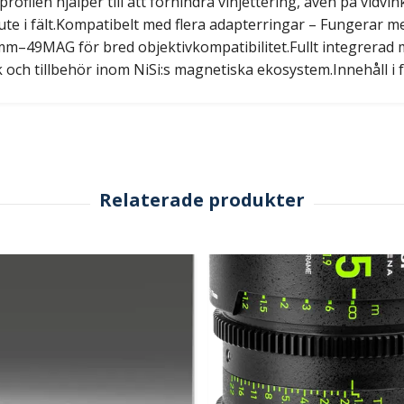
filen hjälper till att förhindra vinjettering, även på vidvin
g ute i fält.Kompatibelt med flera adapterringar – Funger
MAG för bred objektivkompatibilitet.Fullt integrerad m
 och tillbehör inom NiSi:s magnetiska ekosystem.Innehåll i f