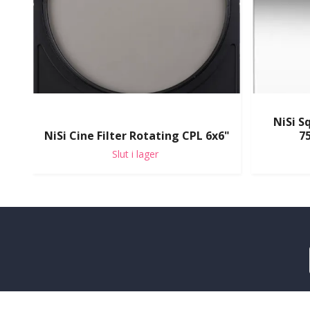
NiSi S
NiSi Cine Filter Rotating CPL 6x6"
7
Slut i lager