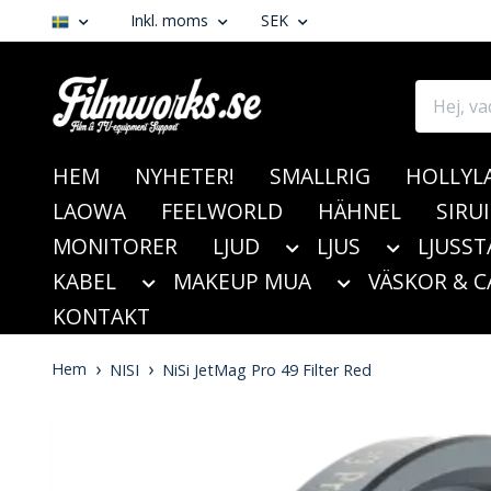
Inkl. moms
SEK
HEM
NYHETER!
SMALLRIG
HOLLYL
LAOWA
FEELWORLD
HÄHNEL
SIRUI
MONITORER
LJUD
LJUS
LJUSST
KABEL
MAKEUP MUA
VÄSKOR & C
KONTAKT
Hem
NISI
NiSi JetMag Pro 49 Filter Red