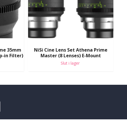
rime 35mm
NiSi Cine Lens Set Athena Prime
NiS
-in Filter)
Master (8 Lenses) E-Mount
&
Slut i lager