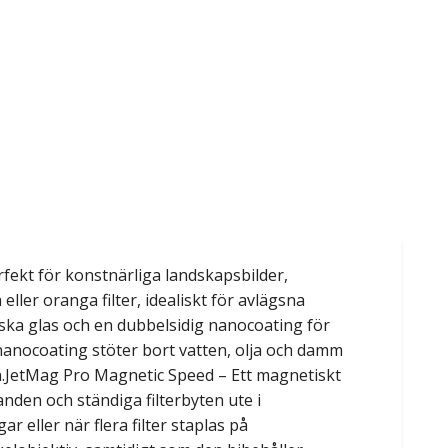
rfekt för konstnärliga landskapsbilder,
ller oranga filter, idealiskt för avlägsna
tiska glas och en dubbelsidig nanocoating för
nanocoating stöter bort vatten, olja och damm
den.JetMag Pro Magnetic Speed – Ett magnetiskt
nden och ständiga filterbyten ute i
r eller när flera filter staplas på