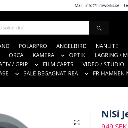
Mail :
info@filmworks.se
- Te
AND
POLARPRO
ANGELBIRD
NANLITE
ORCA
KAMERA
OPTIK
LAGRING / 
ATIV / GRIP
FILM CARTS
VIDEO / STUDIO
ASE
SALE BEGAGNAT REA
FRIHAMNEN 
NiSi J
949 SEK