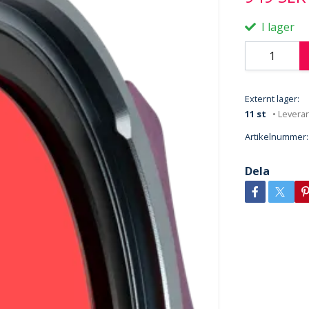
I lager
Externt lager:
11 st
• Levera
Artikelnummer:
Dela