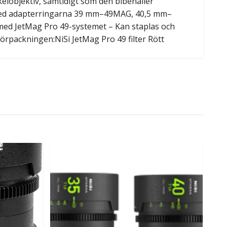
kelobjektiv, samtidigt som den bibehåller
ar med adapterringarna 39 mm–49MAG, 40,5 mm–
ed JetMag Pro 49-systemet – Kan staplas och
örpackningen:NiSi JetMag Pro 49 filter Rött