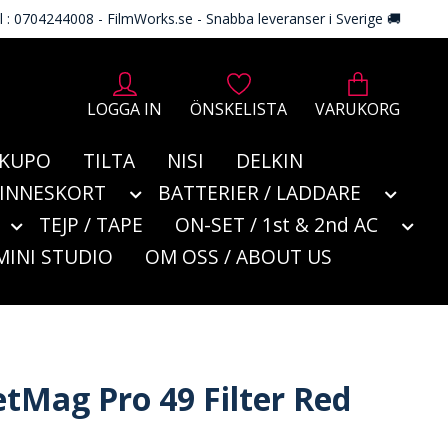
l : 0704244008 - FilmWorks.se - Snabba leveranser i Sverige 🚚
LOGGA IN
ÖNSKELISTA
VARUKORG
KUPO
TILTA
NISI
DELKIN
MINNESKORT
BATTERIER / LADDARE
TEJP / TAPE
ON-SET / 1st & 2nd AC
MINI STUDIO
OM OSS / ABOUT US
etMag Pro 49 Filter Red