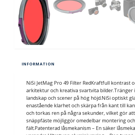
INFORMATION
NiSi JetMag Pro 49 Filter RedKraftfull kontrast 
arkitektur och kreativa svartvita bilder.Tränger
landskap och scener på hög höjd.NiSi optiskt gla
enastående klarhet och skärpa från kant till ka
och torkas ren på några sekunder, vilket gör at
snäppfäste möjliggör omedelbar montering och de
fält.Patenterad låsmekanism – En säker låsmekanis