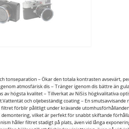
och tonseparation – Ökar den totala kontrasten avsevärt, pe
 igenom atmosfärisk dis – Tränger igenom dis bättre än gula e
s av högsta kvalitet – Tillverkat av NiSi:s högkvalitativa op
nt.Vattentät och oljebeständig coating – En smutsavvisande 
t filtret förblir pålitligt under krävande utomhusförhållan
montering, vilket är perfekt för snabbt skiftande förhålla
m håller filtret stadigt på plats, även vid långa exponeringa