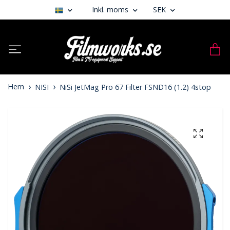
Inkl. moms
SEK
Hem
NISI
NiSi JetMag Pro 67 Filter FSND16 (1.2) 4stop