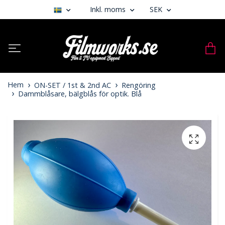
Inkl. moms
SEK
Hem
ON-SET / 1st & 2nd AC
Rengöring
Dammblåsare, bälgblås för optik. Blå