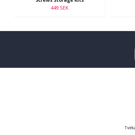
Screws Storage Kits
449 SEK
Tveka