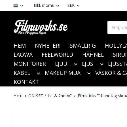
Inkl. moms
SEK
HEM
NYHETER!
SMALLRIG
HOLLYL
LAOWA
FEELWORLD
HÄHNEL
SIRUI
MONITORER
LJUD
LJUS
LJUSST
KABEL
MAKEUP MUA
VÄSKOR & C
KONTAKT
Hem
ON-SET / 1st & 2nd AC
Filmsticks T-handtag skr