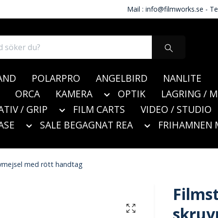
Mail :
info@filmworks.se
- Te
AND
POLARPRO
ANGELBIRD
NANLITE
ORCA
KAMERA
OPTIK
LAGRING / 
ATIV / GRIP
FILM CARTS
VIDEO / STUDIO
ASE
SALE BEGAGNAT REA
FRIHAMNEN 
uvmejsel med rött handtag
Films
skruv