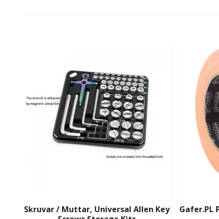
Skruvar / Muttar, Universal Allen Key
Gafer.PL 