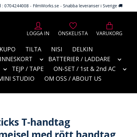
l : 0704244008 - FilmWorks.se - Snabba leveranser i Sverige 🚚
LOGGA IN
ÖNSKELISTA
VARUKORG
KUPO
TILTA
NISI
DELKIN
MINNESKORT
BATTERIER / LADDARE
TEJP / TAPE
ON-SET / 1st & 2nd AC
MINI STUDIO
OM OSS / ABOUT US
ticks T-handtag
mejsel med rött handtag