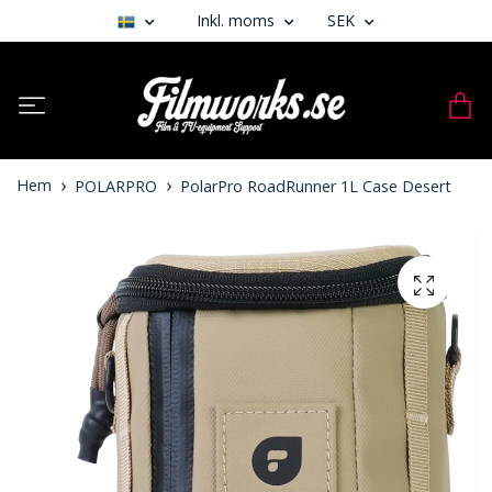
Inkl. moms
SEK
Hem
POLARPRO
PolarPro RoadRunner 1L Case Desert