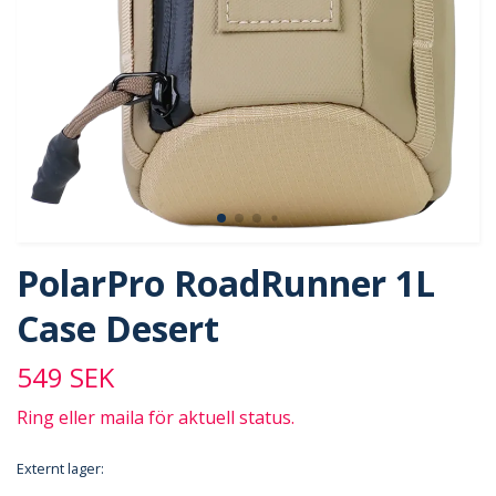
PolarPro RoadRunner 1L
Case Desert
549 SEK
Ring eller maila för aktuell status.
Externt lager: