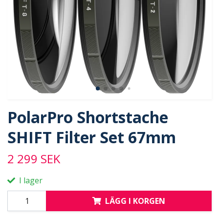
PolarPro Shortstache
SHIFT Filter Set 67mm
2 299 SEK
I lager
LÄGG I KORGEN