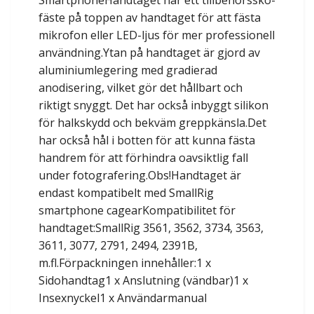
SmartphoneHandtaget har ett tillbehörssko-
fäste på toppen av handtaget för att fästa
mikrofon eller LED-ljus för mer professionell
användning.Ytan på handtaget är gjord av
aluminiumlegering med gradierad
anodisering, vilket gör det hållbart och
riktigt snyggt. Det har också inbyggt silikon
för halkskydd och bekväm greppkänsla.Det
har också hål i botten för att kunna fästa
handrem för att förhindra oavsiktlig fall
under fotografering.Obs!Handtaget är
endast kompatibelt med SmallRig
smartphone cagearKompatibilitet för
handtaget:SmallRig 3561, 3562, 3734, 3563,
3611, 3077, 2791, 2494, 2391B,
m.fl.Förpackningen innehåller:1 x
Sidohandtag1 x Anslutning (vändbar)1 x
Insexnyckel1 x Användarmanual