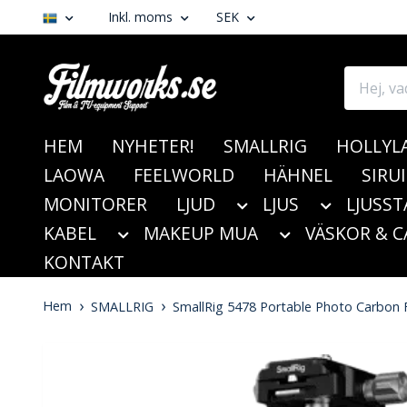
Inkl. moms
SEK
HEM
NYHETER!
SMALLRIG
HOLLYL
LAOWA
FEELWORLD
HÄHNEL
SIRUI
MONITORER
LJUD
LJUS
LJUSST
KABEL
MAKEUP MUA
VÄSKOR & C
KONTAKT
Hem
SMALLRIG
SmallRig 5478 Portable Photo Carbon 