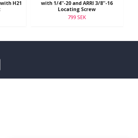
 with H21
with 1/4''-20 and ARRI 3/8''-16
Sm
t
Locating Screw
799 SEK