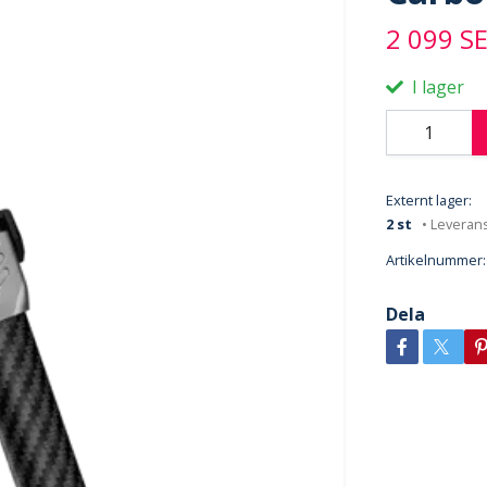
2 099 S
I lager
Externt lager:
2 st
• Leverans
Artikelnummer:
Dela