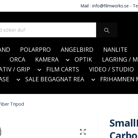
Mail :
info@filmworks.se
- Te
AND
POLARPRO
ANGELBIRD
NANLITE
ORCA
KAMERA
OPTIK
LAGRING / 
ATIV / GRIP
FILM CARTS
VIDEO / STUDIO
ASE
SALE BEGAGNAT REA
FRIHAMNEN 
Fiber Tripod
Small
Carbo