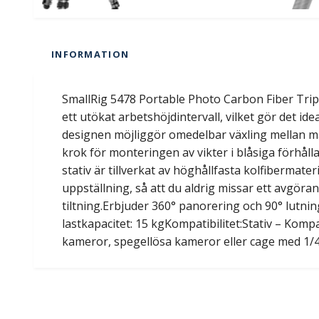
INFORMATION
SmallRig 5478 Portable Photo Carbon Fiber Trip
ett utökat arbetshöjdintervall, vilket gör det i
designen möjliggör omedelbar växling mellan mak
krok för monteringen av vikter i blåsiga förhåll
stativ är tillverkat av höghållfasta kolfibermat
uppställning, så att du aldrig missar ett avgör
tiltning.Erbjuder 360° panorering och 90° lutni
lastkapacitet: 15 kgKompatibilitet:Stativ – Komp
kameror, spegellösa kameror eller cage med 1/4