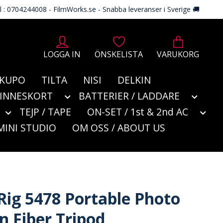
l : 0704244008 - FilmWorks.se - Snabba leveranser i Sverige 🚚
LOGGA IN
ÖNSKELISTA
VARUKORG
KUPO
TILTA
NISI
DELKIN
MINNESKORT
BATTERIER / LADDARE
TEJP / TAPE
ON-SET / 1st & 2nd AC
MINI STUDIO
OM OSS / ABOUT US
Rig 5478 Portable Photo
n Fiber Tripod