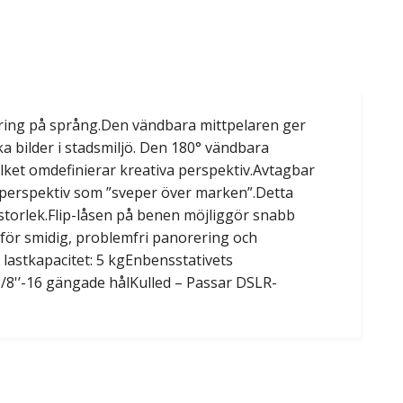
ering på språng.Den vändbara mittpelaren ger
ka bilder i stadsmiljö. Den 180° vändbara
lket omdefinierar kreativa perspektiv.Avtagbar
ka perspektiv som ”sveper över marken”.Detta
a storlek.Flip-låsen på benen möjliggör snabb
 för smidig, problemfri panorering och
 lastkapacitet: 5 kgEnbensstativets
 3/8'’-16 gängade hålKulled – Passar DSLR-