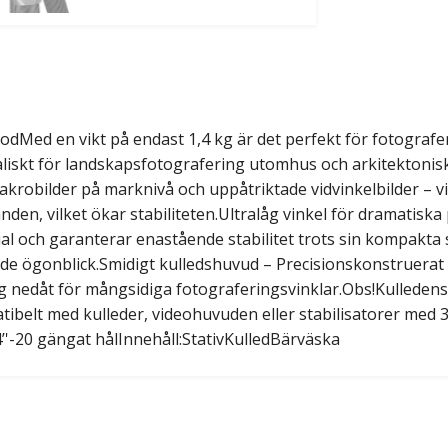
odMed en vikt på endast 1,4 kg är det perfekt för fotograf
dealiskt för landskapsfotografering utomhus och arkitektonis
robilder på marknivå och uppåtriktade vidvinkelbilder – vi
anden, vilket ökar stabiliteten.Ultralåg vinkel för dramatis
erial och garanterar enastående stabilitet trots sin kompakt
ande ögonblick.Smidigt kulledshuvud – Precisionskonstruerat
ng nedåt för mångsidiga fotograferingsvinklar.Obs!Kulledens
atibelt med kulleder, videohuvuden eller stabilisatorer med
’'-20 gängat hålInnehåll:StativKulledBärväska