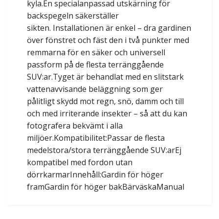
kyla.En specialanpassad utskärning för
backspegeln säkerställer
sikten. Installationen är enkel – dra gardinen
över fönstret och fäst den i två punkter med
remmarna för en säker och universell
passform på de flesta terränggående
SUV:ar.Tyget är behandlat med en slitstark
vattenavvisande beläggning som ger
pålitligt skydd mot regn, snö, damm och till
och med irriterande insekter – så att du kan
fotografera bekvämt i alla
miljöer.Kompatibilitet:Passar de flesta
medelstora/stora terränggående SUV:arEj
kompatibel med fordon utan
dörrkarmarInnehåll:Gardin för höger
framGardin för höger bakBärväskaManual