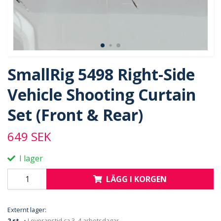
SmallRig 5498 Right-Side
Vehicle Shooting Curtain
Set (Front & Rear)
649 SEK
I lager
LÄGG I KORGEN
Externt lager:
2 st
• Leveranstid ca 3–4 arbetsdagar