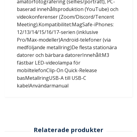
amatörfotografering (selfies/porträtt), PC-
baserad innehållsproduktion (YouTube) och
videokonferenser (Zoom/Discord/Tencent
Meeting).Kompatibilitet:MagSafe-iPhones:
12/13/14/15/16/17-serien (inklusive
Pro/Max-modeller)Android-telefoner (via
medföljande metallring)De flesta stationära
datorer och bärbara datorerInnehåll:M3
fästbar LED-videolampa för
mobiltelefonClip-On Quick-Release
basMetallringUSB-A till USB-C
kabelAnvändarmanual