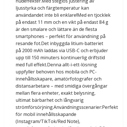
hudeffekter.Med steglös justering av
ljusstyrka och färgtemperatur kan
användandet inte bli enklare!Med en tjocklek
på endast 11 mm och en vikt på endast 84 g
är den smalare och lättare än de flesta
smartphones – perfekt för användning på
resande fot.Det inbyggda litium-batteriet
på 2000 mAh laddas via USB-C och erbjuder
upp till 150 minuters kontinuerlig driftstid
med full effekt.Denna allt-i-ett-lösning
uppfyller behoven hos mobila och PC-
innehållsskapare, amatörfotografer och
distansarbetare – med smidiga övergångar
mellan flera enheter, exakt belysning,
ultimat bärbarhet och långvarig
strömförsörjning.Användningsscenarier:Perfekt
för mobil innehållsskapande
(Instagram/TikTok/Red Note),