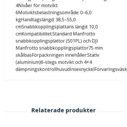
4Nivåer för motvikt:
6Motviktsbelastningsområde: 0–6,0
kgHandtagslängd: 38,5–55,0
cmSnabbkopplingsplattans längd: 10,0
cmKompatibilitet:Standard Manfrotto
snabbkopplingsplattor (501PL) och DJI
Manfrotto snabbkopplingsplattor75 mm
skålbasFörpackningen innehåller:Stativ
(aluminium)6-stegs motvikt och 4+4
dämpningskontrollhuvudInsexnyckelFörvaringsväs