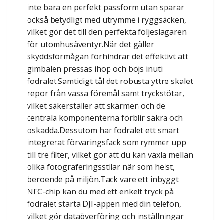
inte bara en perfekt passform utan sparar
också betydligt med utrymme i ryggsäcken,
vilket gör det till den perfekta följeslagaren
för utomhusäventyr.När det gäller
skyddsförmågan förhindrar det effektivt att
gimbalen pressas ihop och böjs inuti
fodralet.Samtidigt tål det robusta yttre skalet
repor från vassa föremål samt tryckstötar,
vilket säkerställer att skärmen och de
centrala komponenterna förblir säkra och
oskadda.Dessutom har fodralet ett smart
integrerat förvaringsfack som rymmer upp
till tre filter, vilket gör att du kan växla mellan
olika fotograferingsstilar när som helst,
beroende på miljön.Tack vare ett inbyggt
NFC-chip kan du med ett enkelt tryck på
fodralet starta DJI-appen med din telefon,
vilket gör dataöverföring och inställningar