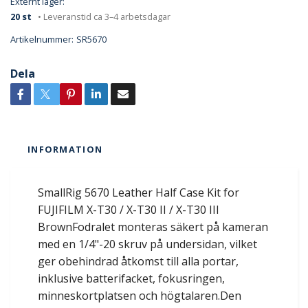
Externt lager:
20 st
• Leveranstid ca 3–4 arbetsdagar
Artikelnummer:
SR5670
Dela
INFORMATION
SmallRig 5670 Leather Half Case Kit for
FUJIFILM X-T30 / X-T30 II / X-T30 III
BrownFodralet monteras säkert på kameran
med en 1/4"-20 skruv på undersidan, vilket
ger obehindrad åtkomst till alla portar,
inklusive batterifacket, fokusringen,
minneskortplatsen och högtalaren.Den