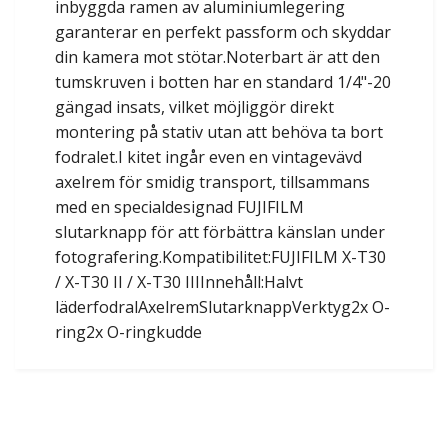
inbyggda ramen av aluminiumlegering
garanterar en perfekt passform och skyddar
din kamera mot stötar.Noterbart är att den
tumskruven i botten har en standard 1/4"-20
gängad insats, vilket möjliggör direkt
montering på stativ utan att behöva ta bort
fodralet.I kitet ingår even en vintagevävd
axelrem för smidig transport, tillsammans
med en specialdesignad FUJIFILM
slutarknapp för att förbättra känslan under
fotografering.Kompatibilitet:FUJIFILM X-T30
/ X-T30 II / X-T30 IIIInnehåll:Halvt
läderfodralAxelremSlutarknappVerktyg2x O-
ring2x O-ringkudde