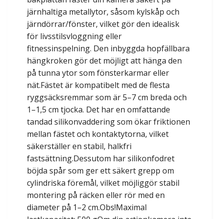
järnhaltiga metallytor, såsom kylskåp och
järndörrar/fönster, vilket gör den idealisk
för livsstilsvloggning eller
fitnessinspelning. Den inbyggda hopfällbara
hängkroken gör det möjligt att hänga den
på tunna ytor som fönsterkarmar eller
nät.Fästet är kompatibelt med de flesta
ryggsäcksremmar som är 5–7 cm breda och
1–1,5 cm tjocka. Det har en omfattande
tandad silikonvaddering som ökar friktionen
mellan fästet och kontaktytorna, vilket
säkerställer en stabil, halkfri
fastsättning.Dessutom har silikonfodret
böjda spår som ger ett säkert grepp om
cylindriska föremål, vilket möjliggör stabil
montering på räcken eller rör med en
diameter på 1–2 cm.Obs!Maximal