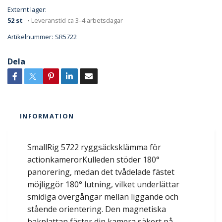
Externt lager:
52 st
• Leveranstid ca 3–4 arbetsdagar
Artikelnummer:
SR5722
Dela
INFORMATION
SmallRig 5722 ryggsäcksklämma för
actionkamerorKulleden stöder 180°
panorering, medan det tvådelade fästet
möjliggör 180° lutning, vilket underlättar
smidiga övergångar mellan liggande och
stående orientering. Den magnetiska
bakplattan fäster din kamera säkert på