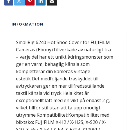
INFORMATION
SmallRig 6240 Hot Shoe Cover for FUJIFILM
Cameras (Ebony)Tillverkade av naturligt trä
– varje del har ett unikt ådringsmönster som
ger en varm, behaglig känsla som
kompletterar din kameras vintage-
estetik.Det medföljande träskyddet till
avtryckaren ger en mer tillfredsställande,
taktil känsla vid tryck.Hela kitet är
exceptionellt lätt med en vikt på endast 2 g,
vilket tillför stil utan att ta upp onödigt
utrymme.Kompatibilitet:Kompatibilitet med
blixtsko: FUJIFILM X-H2 / X-H2S, X-S20 / X-
S10, X-E5 / X-E4 / X-E3, X-Pro3, X100VI /