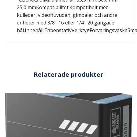
25,0 mmKompatibilitet:Kompatibelt med
kulleder, videohuvuden, gimbaler och andra
enheter med 3/8”-16 eller 1/4”-20 gängade
hål.Innehåll:EnbenstativVerktygFörvaringsväskaSm