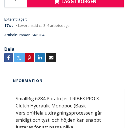
LÄGG I KORGEN
Externt lager:
17 st
• Leveranstid ca 3–4 arbetsdagar
Artikelnummer:
SR6284
Dela
INFORMATION
SmallRig 6284 Potato Jet TRIBEX PRO X-
Clutch Hydraulic Monopod (Basic
Version)Hela utdragningsprocessen går
smidigt och tyst, och höjden kan snabbt
justeras för att passa olika