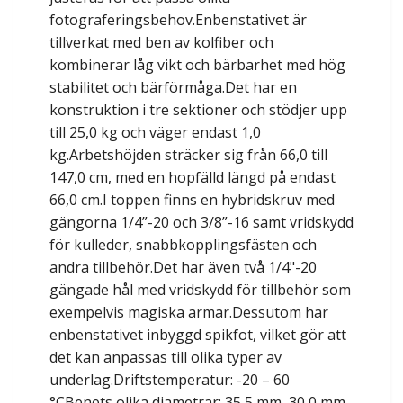
fotograferingsbehov.Enbenstativet är
tillverkat med ben av kolfiber och
kombinerar låg vikt och bärbarhet med hög
stabilitet och bärförmåga.Det har en
konstruktion i tre sektioner och stödjer upp
till 25,0 kg och väger endast 1,0
kg.Arbetshöjden sträcker sig från 66,0 till
147,0 cm, med en hopfälld längd på endast
66,0 cm.I toppen finns en hybridskruv med
gängorna 1/4”-20 och 3/8”-16 samt vridskydd
för kulleder, snabbkopplingsfästen och
andra tillbehör.Det har även två 1/4"-20
gängade hål med vridskydd för tillbehör som
exempelvis magiska armar.Dessutom har
enbenstativet inbyggd spikfot, vilket gör att
det kan anpassas till olika typer av
underlag.Driftstemperatur: -20 – 60
°CBenets olika diametrar: 35,5 mm, 30,0 mm,