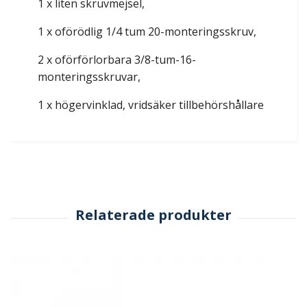
1 x liten skruvmejsel,
1 x oförödlig 1/4 tum 20-monteringsskruv,
2 x oförförlorbara 3/8-tum-16-
monteringsskruvar,
1 x högervinklad, vridsäker tillbehörshållare