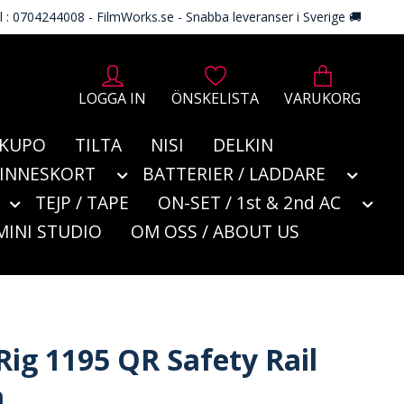
l : 0704244008 - FilmWorks.se - Snabba leveranser i Sverige 🚚
LOGGA IN
ÖNSKELISTA
VARUKORG
KUPO
TILTA
NISI
DELKIN
MINNESKORT
BATTERIER / LADDARE
TEJP / TAPE
ON-SET / 1st & 2nd AC
MINI STUDIO
OM OSS / ABOUT US
Rig 1195 QR Safety Rail
m