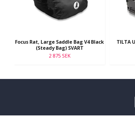
Focus Rat, Large Saddle Bag V4 Black
TILTA U
(Steady Bag) SVART
2 875 SEK