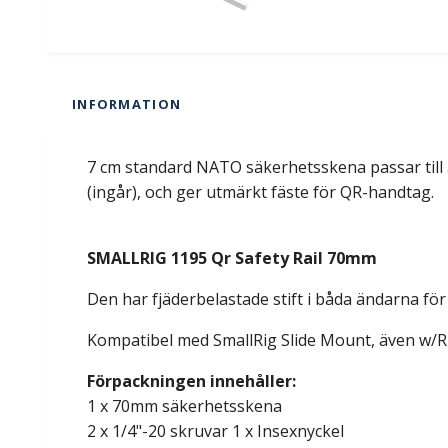
INFORMATION
7 cm standard NATO säkerhetsskena passar till a
(ingår), och ger utmärkt fäste för QR-handtag.
SMALLRIG 1195 Qr Safety Rail 70mm
Den har fjäderbelastade stift i båda ändarna för
Kompatibel med SmallRig Slide Mount, även w/RED 
Förpackningen innehåller:
1 x 70mm säkerhetsskena
2 x 1/4"-20 skruvar 1 x Insexnyckel