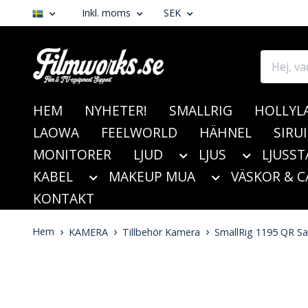
Inkl. moms
SEK
HEM
NYHETER!
SMALLRIG
HOLLYL
LAOWA
FEELWORLD
HÄHNEL
SIRUI
MONITORER
LJUD
LJUS
LJUSST
KABEL
MAKEUP MUA
VÄSKOR & C
KONTAKT
Hem
KAMERA
Tillbehör Kamera
SmallRig 1195 QR Sa