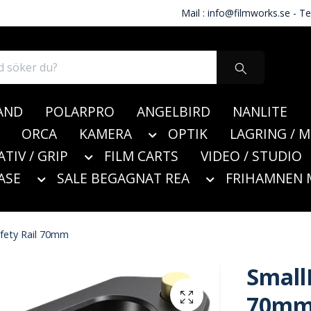
Mail :
info@filmworks.se
- Te
AND
POLARPRO
ANGELBIRD
NANLITE
ORCA
KAMERA
OPTIK
LAGRING / 
ATIV / GRIP
FILM CARTS
VIDEO / STUDIO
ASE
SALE BEGAGNAT REA
FRIHAMNEN 
fety Rail 70mm
Small
70m