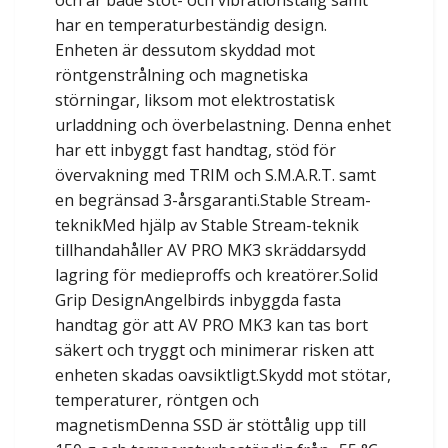
och är både stöt- och vibrationstålig samt
har en temperaturbeständig design.
Enheten är dessutom skyddad mot
röntgenstrålning och magnetiska
störningar, liksom mot elektrostatisk
urladdning och överbelastning. Denna enhet
har ett inbyggt fast handtag, stöd för
övervakning med TRIM och S.M.A.R.T. samt
en begränsad 3-årsgaranti.Stable Stream-
teknikMed hjälp av Stable Stream-teknik
tillhandahåller AV PRO MK3 skräddarsydd
lagring för medieproffs och kreatörer.Solid
Grip DesignAngelbirds inbyggda fasta
handtag gör att AV PRO MK3 kan tas bort
säkert och tryggt och minimerar risken att
enheten skadas oavsiktligt.Skydd mot stötar,
temperaturer, röntgen och
magnetismDenna SSD är stöttålig upp till