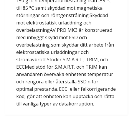
150 g och temperaturbeständig från -55 °C
till 85 °C samt skyddad mot magnetiska
störningar och röntgenstrålning.Skyddad
mot elektrostatisk urladdning och
överbelastningAV PRO MK3 är konstruerad
med inbyggt skydd mot ESD och
överbelastning som skyddar ditt arbete från
elektrostatiska urladdningar och
strömavbrott.Stöder S.M.A.R.T., TRIM, och
ECCMed stöd för S.M.A.R.T. och TRIM kan
användaren övervaka enhetens temperatur
och rengöra eller återställa SSD:n för
optimal prestanda. ECC, eller felkorrigerande
kod, gör att enheten kan upptäcka och rätta
till vanliga typer av datakorruption.