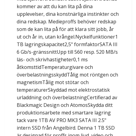
kommer av att du kan lita på dina
upplevelser, dina konstnärliga instinkter och
dina redskap. Medieproffs behöver redskap
som de kan lita på för att klara sitt jobb, år
ut och år in, utan krångel.Nyckelfunktioner1
TB lagringskapacitet2,5" formfaktorSATA III
6 Gb/s-gränssnittUpp till 560 resp. 520 MB/s
läs- och skrivhastigheter0,1 ms
åtkomsttidTemperaturgivare och
överbelastningsskyddTålig mot röntgen och
magnetismTålig mot stötar och
temperaturerSkyddad mot elektrostatisk
urladdning och överbelastningCertifierad av
Blackmagic Design och AtomosSkydda ditt
produktionsarbete med smartare lagring
tack vare 1TB AV PRO MK3 SATA III 2.5"
intern SSD från Angelbird. Denna 1 TB SSD
är designad för proffs inom ljud, video och